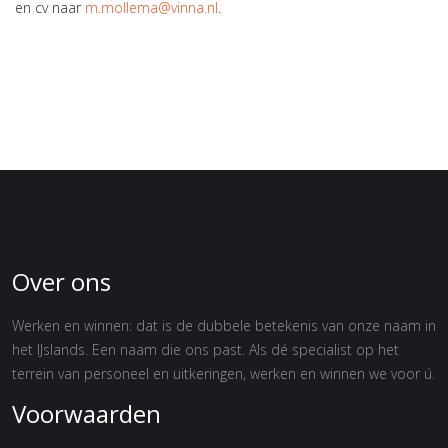
en cv naar
m.mollema@vinna.nl
.
Over ons
Werken en winnen: dat is de dubbele betekenis van onze naam in
het IJslands. Een naam die ons past. Als dé specialist op het
terrein van personeel en uitkeringen, werken en winnen we voor ú.
Voorwaarden