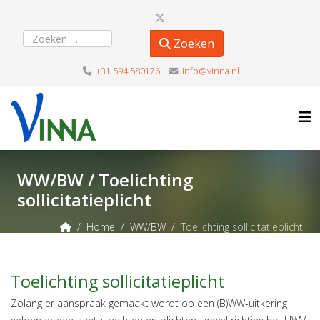
Zoeken
Zoeken
+31 594 580176
info@vinna.nl
WW/BW / Toelichting
sollicitatieplicht
Home
WW/BW
Toelichting sollicitatieplicht
Toelichting sollicitatieplicht
Zolang er aanspraak gemaakt wordt op een (B)WW-uitkering